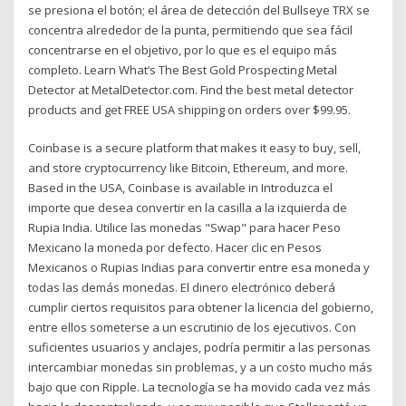
se presiona el botón; el área de detección del Bullseye TRX se
concentra alrededor de la punta, permitiendo que sea fácil
concentrarse en el objetivo, por lo que es el equipo más
completo. Learn What’s The Best Gold Prospecting Metal
Detector at MetalDetector.com. Find the best metal detector
products and get FREE USA shipping on orders over $99.95.
Coinbase is a secure platform that makes it easy to buy, sell,
and store cryptocurrency like Bitcoin, Ethereum, and more.
Based in the USA, Coinbase is available in Introduzca el
importe que desea convertir en la casilla a la izquierda de
Rupia India. Utilice las monedas "Swap" para hacer Peso
Mexicano la moneda por defecto. Hacer clic en Pesos
Mexicanos o Rupias Indias para convertir entre esa moneda y
todas las demás monedas. El dinero electrónico deberá
cumplir ciertos requisitos para obtener la licencia del gobierno,
entre ellos someterse a un escrutinio de los ejecutivos. Con
suficientes usuarios y anclajes, podría permitir a las personas
intercambiar monedas sin problemas, y a un costo mucho más
bajo que con Ripple. La tecnología se ha movido cada vez más