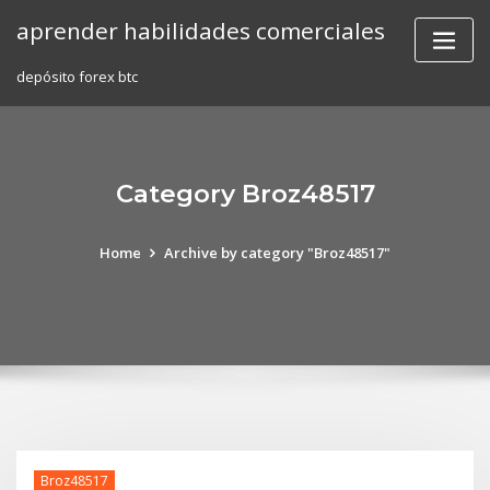
Skip
aprender habilidades comerciales
to
content
depósito forex btc
Category Broz48517
Home
Archive by category "Broz48517"
Broz48517