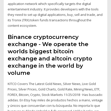
application network which specifically targets the digital
entertainment industry. It provides developers with the tools
they need to set up digital applications, buy, sell and trade, and
its Tronix (TRX) token funds transactions throughout the
content ecosystem.
Binance cryptocurrency
exchange - We operate the
worlds biggest bitcoin
exchange and altcoin crypto
exchange in the world by
volume
KITCO Covers The Latest Gold News, Silver News, Live Gold
Prices, Silver Prices, Gold Charts, Gold Rate, Mining News, ETF,
FOREX, Bitcoin, Crypto, Stock Markets 11/25/2018 · Has buscado:
adidas. En Etsy hay miles de productos hechos a mano, vintage
y únicos que concuerdan con tu búsqueda. No importa lo que
busques ni dónde Uphold is fully reserved. Unlike banks, we