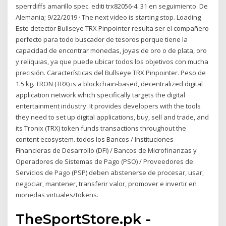
sperrdiffs amarillo spec. editi trx82056-4. 31 en seguimiento. De
Alemania; 9/22/2019 · The next video is starting stop. Loading
Este detector Bullseye TRX Pinpointer resulta ser el compañero
perfecto para todo buscador de tesoros porque tiene la
capacidad de encontrar monedas, joyas de oro o de plata, oro
y reliquias, ya que puede ubicar todos los objetivos con mucha
precisión. Características del Bullseye TRX Pinpointer. Peso de
1.5 kg. TRON (TRX) is a blockchain-based, decentralized digital
application network which specifically targets the digital
entertainment industry. It provides developers with the tools
they need to set up digital applications, buy, sell and trade, and
its Tronix (TRX) token funds transactions throughout the
content ecosystem. todos los Bancos / Instituciones
Financieras de Desarrollo (DFI) / Bancos de Microfinanzas y
Operadores de Sistemas de Pago (PSO) / Proveedores de
Servicios de Pago (PSP) deben abstenerse de procesar, usar,
negociar, mantener, transferir valor, promover e invertir en
monedas virtuales/tokens.
TheSportStore.pk -