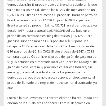
Venezuela, Irán). El precio medio del Brent ha subido en lo que
va de mes a los 67,13$, desde los 63,21$ del mes anterior, un
6,2%. En los últimos doce meses el precio del barril de petroleo
Brent ha aumentado un 17,03%.En julio de 2008 el petróleo
Brent alcanzó su precio máximo, 132,72$, en el periodo que va
desde 1987 hasta la actualidad. RECOPE solicita baja en el
precio de los combustibles. Blog de Noticias | 13/12/2019 La
gasolina súper pasará de ₡634 por litro a ₡617 para una
rebaja de ₡17 y en el caso de la Plus 91 la disminución es de
₡16, pasando de ₡618 a ₡602. El diésel pasa de ₡547 a ₡538
con una baja de ₡9 por litro. El precio del galón de gasolina de
91 y 95 octános en el mercado local ya supera los $4,00 y el del
galón de diesel está muy próximo a cruzar esa barrera; sin
embargo, la actual corrida al alza de los precios de los
derivados del petróleo no parece responder directamente al
precio del llamado oro negro, de hecho se han distanciado, ya
que
Enero a lo que llevamos de Febrero el precio ha repuntado por
encima de los 55 dólares por barril. El actual desplome en