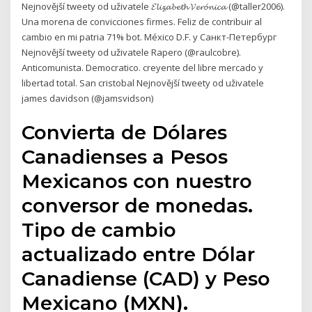
Nejnovější tweety od uživatele 𝓔𝓵𝓲𝔃𝓪𝓫𝓮𝓽𝓱 𝓥𝓮𝓻𝓸́𝓷𝓲𝓬𝓪 (@taller2006).
Una morena de convicciones firmes. Feliz de contribuir al
cambio en mi patria 71% bot. México D.F. y Санкт-Петербург
Nejnovější tweety od uživatele Rapero (@raulcobre).
Anticomunista. Democratico. creyente del libre mercado y
libertad total. San cristobal Nejnovější tweety od uživatele
james davidson (@jamsvidson)
Convierta de Dólares
Canadienses a Pesos
Mexicanos con nuestro
conversor de monedas.
Tipo de cambio
actualizado entre Dólar
Canadiense (CAD) y Peso
Mexicano (MXN).