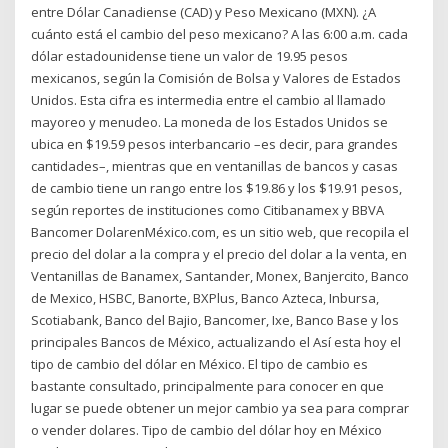
entre Dólar Canadiense (CAD) y Peso Mexicano (MXN). ¿A
cuánto está el cambio del peso mexicano? A las 6:00 a.m. cada
dólar estadounidense tiene un valor de 19.95 pesos
mexicanos, según la Comisión de Bolsa y Valores de Estados
Unidos. Esta cifra es intermedia entre el cambio al llamado
mayoreo y menudeo. La moneda de los Estados Unidos se
ubica en $19.59 pesos interbancario –es decir, para grandes
cantidades–, mientras que en ventanillas de bancos y casas
de cambio tiene un rango entre los $19.86 y los $19.91 pesos,
según reportes de instituciones como Citibanamex y BBVA
Bancomer DolarenMéxico.com, es un sitio web, que recopila el
precio del dolar a la compra y el precio del dolar a la venta, en
Ventanillas de Banamex, Santander, Monex, Banjercito, Banco
de Mexico, HSBC, Banorte, BXPlus, Banco Azteca, Inbursa,
Scotiabank, Banco del Bajio, Bancomer, Ixe, Banco Base y los
principales Bancos de México, actualizando el Así esta hoy el
tipo de cambio del dólar en México. El tipo de cambio es
bastante consultado, principalmente para conocer en que
lugar se puede obtener un mejor cambio ya sea para comprar
o vender dolares. Tipo de cambio del dólar hoy en México