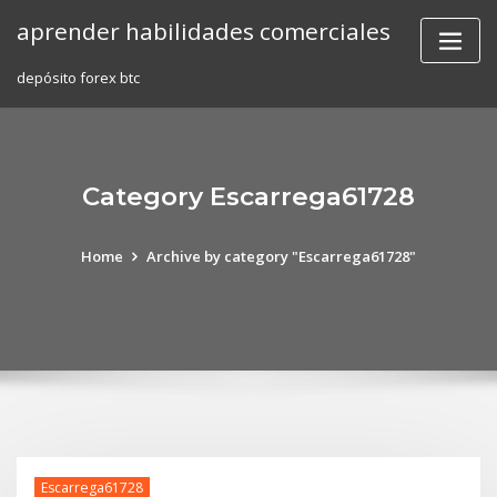
Skip
aprender habilidades comerciales
to
content
depósito forex btc
Category Escarrega61728
Home
Archive by category "Escarrega61728"
Escarrega61728