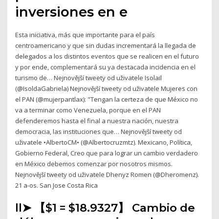
inversiones en e
Esta iniciativa, más que importante para el país
centroamericano y que sin dudas incrementará la llegada de
delegados a los distintos eventos que se realicen en el futuro
y por ende, complementará su ya destacada incidencia en el
turismo de… Nejnovější tweety od uživatele Isolail
(@IsoldaGabriela) Nejnovější tweety od uživatele Mujeres con
el PAN (@mujerpantlax): "Tengan la certeza de que México no
va a terminar como Venezuela, porque en el PAN
defenderemos hasta el final a nuestra nación, nuestra
democracia, las instituciones que… Nejnovější tweety od
uživatele •AlbertoCM• (@Albertocruzmtz). Mexicano, Política,
Gobierno Federal, Creo que para lograr un cambio verdadero
en México debemos comenzar por nosotros mismos.
Nejnovější tweety od uživatele Dhenyz Romen (@Dheromenz).
21 a-os. San Jose Costa Rica
ll➤ 【$1 = $18.9327】 Cambio de