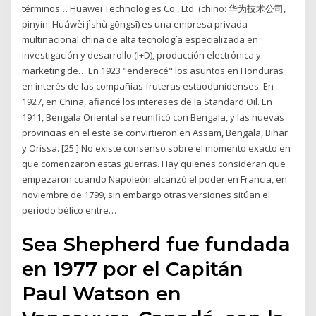
términos… Huawei Technologies Co., Ltd. (chino: 华为技术公司,
pinyin: Huáwèi jìshù gōngsī) es una empresa privada
multinacional china de alta tecnología especializada en
investigación y desarrollo (I+D), producción electrónica y
marketing de… En 1923 "enderecé" los asuntos en Honduras
en interés de las compañías fruteras estaodunidenses. En
1927, en China, afiancé los intereses de la Standard Oil. En
1911, Bengala Oriental se reunificó con Bengala, y las nuevas
provincias en el este se convirtieron en Assam, Bengala, Bihar
y Orissa. [25 ] No existe consenso sobre el momento exacto en
que comenzaron estas guerras. Hay quienes consideran que
empezaron cuando Napoleón alcanzó el poder en Francia, en
noviembre de 1799, sin embargo otras versiones sitúan el
periodo bélico entre…
Sea Shepherd fue fundada
en 1977 por el Capitán
Paul Watson en