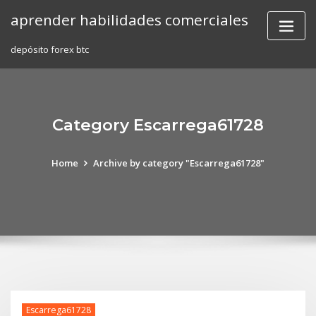
Skip
aprender habilidades comerciales
to
content
depósito forex btc
Category Escarrega61728
Home
Archive by category "Escarrega61728"
Escarrega61728