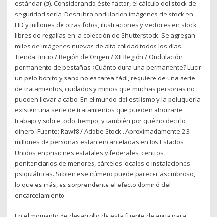
estándar (σ). Considerando éste factor, el cálculo del stock de
seguridad sería: Descubra ondulacion imágenes de stock en
HD y millones de otras fotos, ilustraciones y vectores en stock
libres de regalías en la colección de Shutterstock. Se agregan
miles de imágenes nuevas de alta calidad todos los días.
Tienda. Inicio / Región de Origen / XII Región / Ondulación
permanente de pestañas ¿Cuánto dura una permanente? Lucir
un pelo bonito y sano no es tarea fácil, requiere de una serie
de tratamientos, cuidados y mimos que muchas personas no
pueden llevar a cabo. En el mundo del estilismo y la peluquería
existen una serie de tratamientos que pueden ahorrarte
trabajo y sobre todo, tiempo, y también por qué no decirlo,
dinero. Fuente: Rawf8 / Adobe Stock . Aproximadamente 2.3
millones de personas están encarceladas en los Estados
Unidos en prisiones estatales y federales, centros
penitenciarios de menores, cárceles locales e instalaciones
psiquiátricas. Si bien ese número puede parecer asombroso,
lo que es más, es sorprendente el efecto dominó del
encarcelamiento.
En el momento de desarrollo de esta fuente de agua para