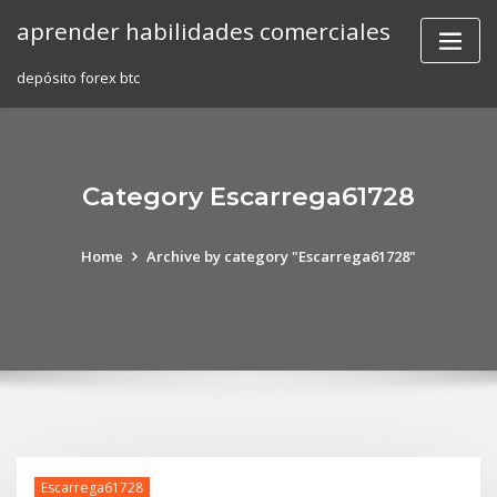
Skip
aprender habilidades comerciales
to
content
depósito forex btc
Category Escarrega61728
Home
Archive by category "Escarrega61728"
Escarrega61728