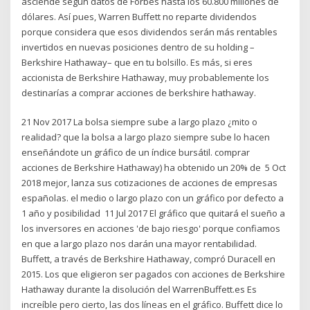
asciende según datos de Forbes hasta los 60.800 millones de
dólares. Así pues, Warren Buffett no reparte dividendos
porque considera que esos dividendos serán más rentables
invertidos en nuevas posiciones dentro de su holding –
Berkshire Hathaway– que en tu bolsillo. Es más, si eres
accionista de Berkshire Hathaway, muy probablemente los
destinarías a comprar acciones de berkshire hathaway.
21 Nov 2017 La bolsa siempre sube a largo plazo ¿mito o
realidad? que la bolsa a largo plazo siempre sube lo hacen
enseñándote un gráfico de un índice bursátil. comprar
acciones de Berkshire Hathaway) ha obtenido un 20% de 5 Oct
2018 mejor, lanza sus cotizaciones de acciones de empresas
españolas. el medio o largo plazo con un gráfico por defecto a
1 año y posibilidad 11 Jul 2017 El gráfico que quitará el sueño a
los inversores en acciones 'de bajo riesgo' porque confiamos
en que a largo plazo nos darán una mayor rentabilidad.
Buffett, a través de Berkshire Hathaway, compró Duracell en
2015. Los que eligieron ser pagados con acciones de Berkshire
Hathaway durante la disolución del WarrenBuffett.es Es
increíble pero cierto, las dos líneas en el gráfico. Buffett dice lo