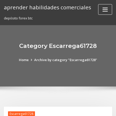
Skip
aprender habilidades comerciales
to
content
depósito forex btc
Category Escarrega61728
Home
Archive by category "Escarrega61728"
Escarrega61728