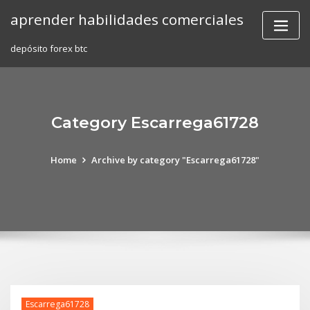
Skip
aprender habilidades comerciales
to
content
depósito forex btc
Category Escarrega61728
Home
Archive by category "Escarrega61728"
Escarrega61728