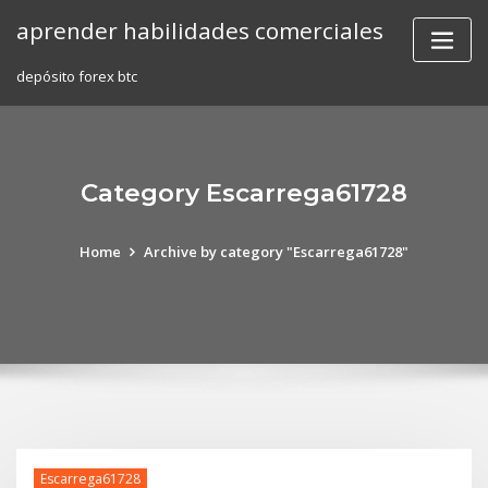
Skip
aprender habilidades comerciales
to
content
depósito forex btc
Category Escarrega61728
Home
Archive by category "Escarrega61728"
Escarrega61728