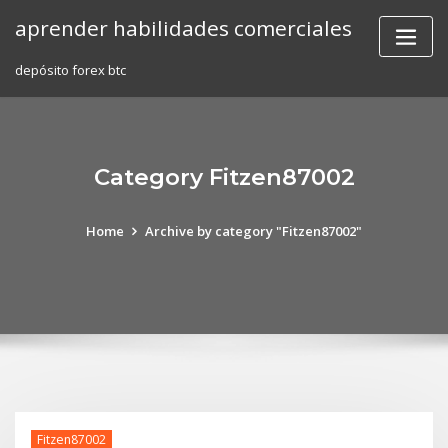
Skip
aprender habilidades comerciales
to
content
depósito forex btc
Category Fitzen87002
Home
Archive by category "Fitzen87002"
Fitzen87002