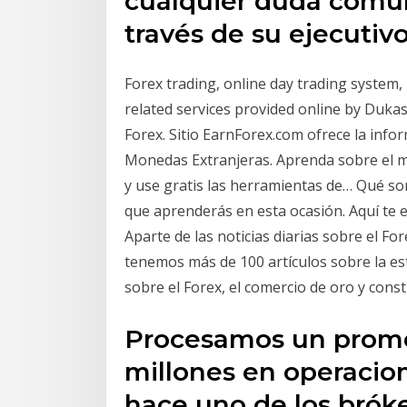
cualquier duda comu
través de su ejecutiv
Forex trading, online day trading system,
related services provided online by Duk
Forex. Sitio EarnForex.com ofrece la info
Monedas Extranjeras. Aprenda sobre el me
y use gratis las herramientas de… Qué son
que aprenderás en esta ocasión. Aquí te e
Aparte de las noticias diarias sobre el F
tenemos más de 100 artículos sobre la es
sobre el Forex, el comercio de oro y cons
Procesamos un prome
millones en operacion
hace uno de los brók