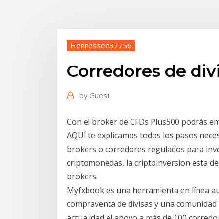
Hennessee37756
Corredores de div
by
Guest
Con el broker de CFDs Plus500 podrás em
AQUÍ te explicamos todos los pasos nece
brokers o corredores regulados para inv
criptomonedas, la criptoinversion esta d
brokers.
Myfxbook es una herramienta en línea au
compraventa de divisas y una comunidad soc
actualidad el apoyo a más de 100 corredo