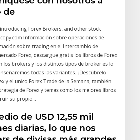
níquese con nosotros a
o de
 introducing Forex Brokers, and other stock
ascopy.com Información sobre operaciones de
rmación sobre trading en el Intercambio de
rcado Forex, descargue gratis los libros de Forex
 los brokers y los distintos tipos de broker es lo
nseñaremos todas las variantes. ️ ¡Descúbrelo ️
orex y el unico Forex Trade de la Semana, también
trategia de Forex y temas como los mejores libros
truir su propio…
dio de USD 12,55 mil
es diarias, lo que nos
ers de divisas más grandes