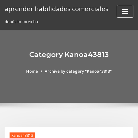
Skip
aprender habilidades comerciales
to
content
depósito forex btc
Category Kanoa43813
Home
Archive by category "Kanoa43813"
Kanoa43813