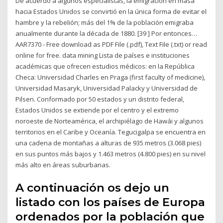
De acuerdo a algunos especialistas, la emigración en masa
hacia Estados Unidos se convirtió en la única forma de evitar el
hambre y la rebelión; más del 1% de la población emigraba
anualmente durante la década de 1880. [39 ] Por entonces…
AAR7370 - Free download as PDF File (.pdf), Text File (.txt) or read
online for free. data mining Lista de países e instituciones
académicas que ofrecen estudios médicos: en la República
Checa: Universidad Charles en Praga (first faculty of medicine),
Universidad Masaryk, Universidad Palacky y Universidad de
Pilsen. Conformado por 50 estados y un distrito federal,
Estados Unidos se extiende por el centro y el extremo
noroeste de Norteamérica, el archipiélago de Hawái y algunos
territorios en el Caribe y Oceanía. Tegucigalpa se encuentra en
una cadena de montañas a alturas de 935 metros (3.068 pies)
en sus puntos más bajos y 1.463 metros (4.800 pies) en su nivel
más alto en áreas suburbanas.
A continuación os dejo un
listado con los países de Europa
ordenados por la población que