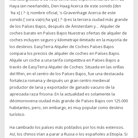
Haya (en neerlandés, Den Haag Acerca de este sonido [dɛn
ˈɦaːx] ( ?· i); nombre oficial, 's-Gravenhage Acerca de este
sonido [ˈsxraːvə(n)ˌɦaːɣə] ( ?· i)) es la tercera ciudad más grande
de los Países Bajos, después de Ámsterdam y… Alquiler de
coches barato en Países Bajos Nuestras ofertas de alquiler de
coches incluyen seguro y kilometraje ilimitado en la mayoría de
los destinos. EasyTerra Alquiler de Coches Países Bajos
compara los precios de alquiler de coches en Países Bajos.
Alquile un coche a una tarifa competitiva en Países Bajos a
través de EasyTerra Alquiler de Coches. Situada en las orillas
del Rhin, en el centro de los Países Bajos, fue una destacada
fortaleza romana y después un gran centro medieval
productor de lana y exportador de ganado vacuno de la
apreciada raza frisona. En la actualidad es solamente la
décimonovena ciudad más grande de Países Bajos con 125.000
habitantes, pero, sin embargo, es muy popular como destino
turístico.
Ha cambiado los países más poblados por los más extensos.
Así, los chinos irían a parar a Rusia o los españoles a Etiopía. Si