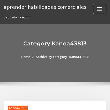
Skip
aprender habilidades comerciales
to
content
depósito forex btc
Category Kanoa43813
Home
Archive by category "Kanoa43813"
Kanoa43813