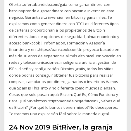
Oferta…ofertabandido.com/guia-como-ganar-dinero-con-
bitcoinAprende a ganar dinero con bitcoin e invertir en este
negocio. Garantiza tu inversión en bitcoin y gana miles. Te
explicamos como generar dinero con BTC Los diferentes tipos
de carteras proporcionan a los propietarios de Bitcoin
diferentes tipos de opciones de seguridad, almacenamiento y
acceso.bankcook | Información, Formación y Asesoría
financiera y en…https://bankcook.comUn proyecto basado en
más de 30 años de experiencia al más alto nivel. Innovación en
redes y telecomunicaciones, inteligencia artificial, gestión de
ISPs, diseño y configuración. Bitcoins gratis, todos los sitios
donde podrás conseguir obtener tus bitcoins para realizar
compras, cambiarlos por dinero, ganarlos o invertirlos Vamos
que Spain is ThisTinto y no diferente como muchos piensan.
Cosas que solo pasan aquí» Bitcoin: Qué Es, Cómo Funciona y
Para Qué Sirvehttps://criptomoneda.ninja/bitcoin» ¿Sabes qué
es Bitcoin? ¿Por qué lo bancos tienen miedo? No desesperes.
Te traemos una explicación fácil sobre la moneda digital.
24 Nov 2019 BitRiver, la granja