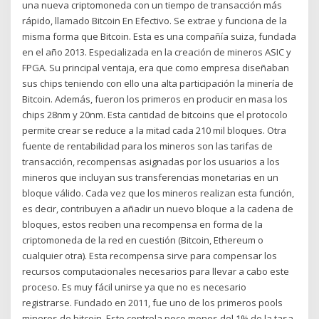
una nueva criptomoneda con un tiempo de transacción más
rápido, llamado Bitcoin En Efectivo. Se extrae y funciona de la
misma forma que Bitcoin. Esta es una compañía suiza, fundada
en el año 2013. Especializada en la creación de mineros ASIC y
FPGA. Su principal ventaja, era que como empresa diseñaban
sus chips teniendo con ello una alta participación la minería de
Bitcoin. Además, fueron los primeros en producir en masa los
chips 28nm y 20nm. Esta cantidad de bitcoins que el protocolo
permite crear se reduce a la mitad cada 210 mil bloques. Otra
fuente de rentabilidad para los mineros son las tarifas de
transacción, recompensas asignadas por los usuarios a los
mineros que incluyan sus transferencias monetarias en un
bloque válido. Cada vez que los mineros realizan esta función,
es decir, contribuyen a añadir un nuevo bloque a la cadena de
bloques, estos reciben una recompensa en forma de la
criptomoneda de la red en cuestión (Bitcoin, Ethereum o
cualquier otra). Esta recompensa sirve para compensar los
recursos computacionales necesarios para llevar a cabo este
proceso. Es muy fácil unirse ya que no es necesario
registrarse. Fundado en 2011, fue uno de los primeros pools
mineros de bitcoin. Este controla poco menos del 1% de la tasa