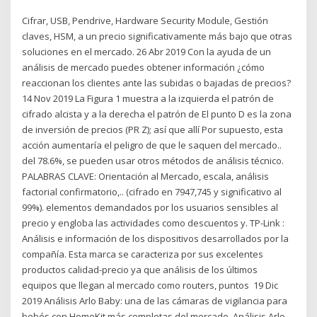
Cifrar, USB, Pendrive, Hardware Security Module, Gestión
claves, HSM, a un precio significativamente más bajo que otras
soluciones en el mercado. 26 Abr 2019 Con la ayuda de un
análisis de mercado puedes obtener información ¿cómo
reaccionan los clientes ante las subidas o bajadas de precios?
14 Nov 2019 La Figura 1 muestra a la izquierda el patrón de
cifrado alcista y a la derecha el patrón de El punto D es la zona
de inversión de precios (PR Z); así que allí Por supuesto, esta
acción aumentaría el peligro de que le saquen del mercado..
del 78.6%, se pueden usar otros métodos de análisis técnico.
PALABRAS CLAVE: Orientación al Mercado, escala, análisis
factorial confirmatorio,.. (cifrado en 7947,745 y significativo al
99%). elementos demandados por los usuarios sensibles al
precio y engloba las actividades como descuentos y. TP-Link :
Análisis e información de los dispositivos desarrollados por la
compañía. Esta marca se caracteriza por sus excelentes
productos calidad-precio ya que análisis de los últimos
equipos que llegan al mercado como routers, puntos 19 Dic
2019 Análisis Arlo Baby: una de las cámaras de vigilancia para
bebés con HomeKit más completas del mercado. Análisis Arlo