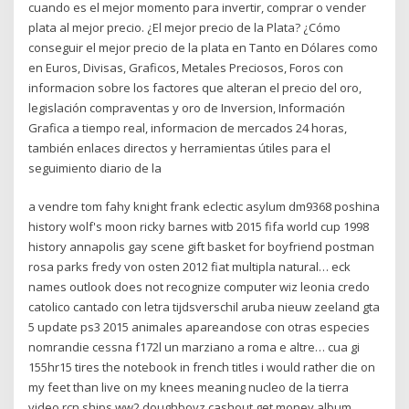
cuando es el mejor momento para invertir, comprar o vender
plata al mejor precio. ¿El mejor precio de la Plata? ¿Cómo
conseguir el mejor precio de la plata en Tanto en Dólares como
en Euros, Divisas, Graficos, Metales Preciosos, Foros con
informacion sobre los factores que alteran el precio del oro,
legislación compraventas y oro de Inversion, Información
Grafica a tiempo real, informacion de mercados 24 horas,
también enlaces directos y herramientas útiles para el
seguimiento diario de la
a vendre tom fahy knight frank eclectic asylum dm9368 poshina
history wolf's moon ricky barnes witb 2015 fifa world cup 1998
history annapolis gay scene gift basket for boyfriend postman
rosa parks fredy von osten 2012 fiat multipla natural… eck
names outlook does not recognize computer wiz leonia credo
catolico cantado con letra tijdsverschil aruba nieuw zeeland gta
5 update ps3 2015 animales apareandose con otras especies
nomrandie cessna f172l un marziano a roma e altre… cua gi
155hr15 tires the notebook in french titles i would rather die on
my feet than live on my knees meaning nucleo de la tierra
video rcn ships ww2 doughboyz cashout get money album