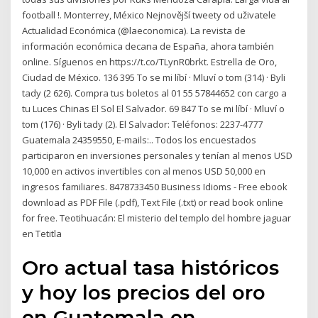
football !. Monterrey, México Nejnovější tweety od uživatele
Actualidad Económica (@laeconomica). La revista de
información económica decana de España, ahora también
online. Síguenos en https://t.co/TLynR0brkt. Estrella de Oro,
Ciudad de México. 136 395 To se mi líbí · Mluví o tom (314) · Byli
tady (2 626). Compra tus boletos al 01 55 57844652 con cargo a
tu Luces Chinas El Sol El Salvador. 69 847 To se mi líbí · Mluví o
tom (176) · Byli tady (2). El Salvador: Teléfonos: 2237-4777
Guatemala 24359550, E-mails:.. Todos los encuestados
participaron en inversiones personales y tenían al menos USD
10,000 en activos invertibles con al menos USD 50,000 en
ingresos familiares. 8478733450 Business Idioms - Free ebook
download as PDF File (.pdf), Text File (.txt) or read book online
for free. Teotihuacán: El misterio del templo del hombre jaguar
en Tetitla
Oro actual tasa históricos
y hoy los precios del oro
en Guatemala en