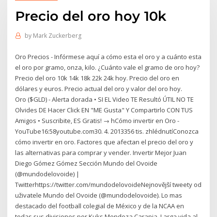
Precio del oro hoy 10k
by
Mark Zuckerberg
Oro Precios - Infórmese aquí a cómo esta el oro y a cuánto esta
el oro por gramo, onza, kilo. ¿Cuánto vale el gramo de oro hoy?
Precio del oro 10k 14k 18k 22k 24k hoy. Precio del oro en
dólares y euros. Precio actual del oro y valor del oro hoy.
Oro ($GLD) - Alerta dorada • SI EL Video TE Resultó ÚTIL NO TE
Olvides DE Hacer Click EN "ME Gusta" Y Compartirlo CON TUS
Amigos • Suscribite, ES Gratis! → hCómo invertir en Oro -
YouTube16:58youtube.com30. 4. 2013356 tis. zhlédnutíConozca
cómo invertir en oro. Factores que afectan el precio del oro y
las alternativas para comprar y vender. Invertir Mejor Juan
Diego Gómez Gómez Sección Mundo del Ovoide
(@mundodelovoide) |
Twitterhttps://twitter.com/mundodelovoideNejnovější tweety od
uživatele Mundo del Ovoide (@mundodelovoide). Lo mas
destacado del football colegial de México y de la NCAA en
todas sus divisiones por Kuks Mendoza Carapia. Larga vida al