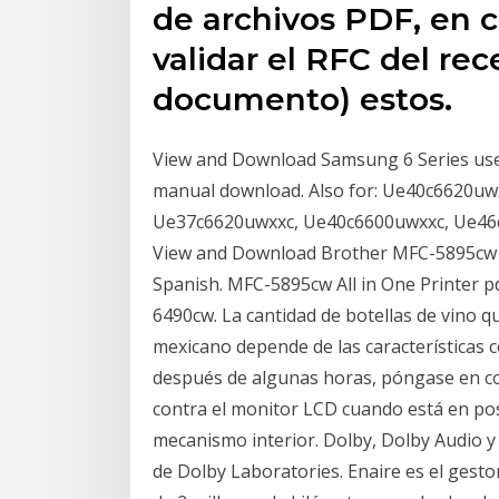
de archivos PDF, en cu
validar el RFC del rec
documento) estos.
View and Download Samsung 6 Series user 
manual download. Also for: Ue40c6620u
Ue37c6620uwxxc, Ue40c6600uwxxc, Ue46
View and Download Brother MFC-5895cw g
Spanish. MFC-5895cw All in One Printer p
6490cw. La cantidad de botellas de vino
mexicano depende de las características c
después de algunas horas, póngase en con
contra el monitor LCD cuando está en pos
mecanismo interior. Dolby, Dolby Audio y
de Dolby Laboratories. Enaire es el gest