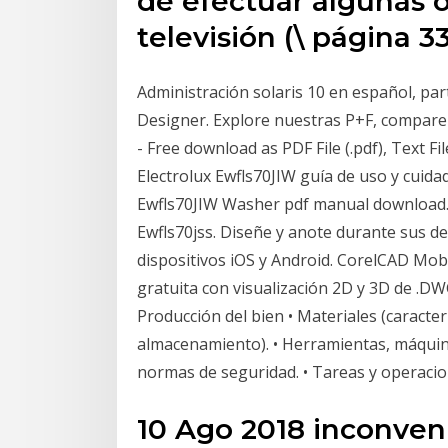
de efectuar algunas 
televisión (\ página 33
Administración solaris 10 en español, pa
Designer. Explore nuestras P+F, compar
- Free download as PDF File (.pdf), Text Fi
Electrolux Ewfls70JIW guía de uso y cuid
Ewfls70JIW Washer pdf manual download. Al
Ewfls70jss. Diseñe y anote durante sus 
dispositivos iOS y Android. CorelCAD Mob
gratuita con visualización 2D y 3D de .D
Producción del bien • Materiales (caracter
almacenamiento). • Herramientas, máquina
normas de seguridad. • Tareas y operacio
10 Ago 2018 inconven