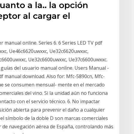
anto a la.. la opción
eptor al cargar el
manual online. Series 6. 6 Series LED TV pdf
wxxc, Ue46c6620uwxxc, Ue32c6620uwxxc,
c6600uwxxc, Ue32c6600uwxxc, Ue37c6600uwxxc.
uías del usuario manual online. Users Manual -
df manual download. Also for: Mfc-5890cn, Mfc-
 que se consumen mensual- mente en el mercado
omerciales del vino. Si la unidad aún no funciona
tacto con el servicio técnico. 6. No impactar
ición abierta para prevenir el daño a cualquier
 el símbolo de la doble D son marcas comerciales
or de navegación aérea de España, controlando más