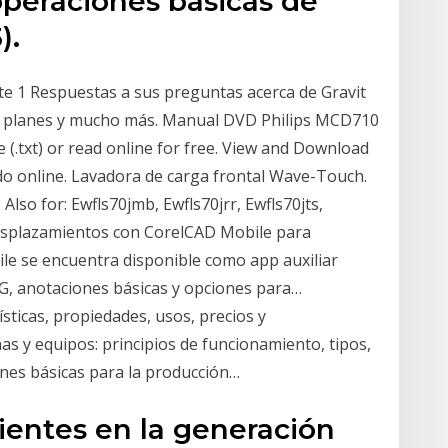
operaciones básicas de
).
rte 1 Respuestas a sus preguntas acerca de Gravit
e planes y mucho más. Manual DVD Philips MCD710
le (.txt) or read online for free. View and Download
ado online. Lavadora de carga frontal Wave-Touch.
so for: Ewfls70jmb, Ewfls70jrr, Ewfls70jts,
desplazamientos con CorelCAD Mobile para
ile se encuentra disponible como app auxiliar
WG, anotaciones básicas y opciones para…
ísticas, propiedades, usos, precios y
s y equipos: principios de funcionamiento, tipos,
nes básicas para la producción…
ientes en la generación