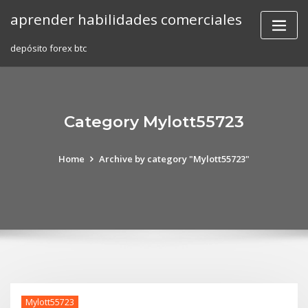
Skip
aprender habilidades comerciales
to
content
depósito forex btc
Category Mylott55723
Home
Archive by category "Mylott55723"
Mylott55723