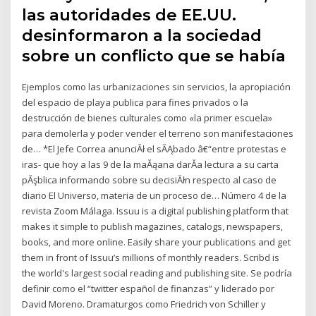
las autoridades de EE.UU.
desinformaron a la sociedad
sobre un conflicto que se había
Ejemplos como las urbanizaciones sin servicios, la apropiación
del espacio de playa publica para fines privados o la
destrucción de bienes culturales como «la primer escuela»
para demolerla y poder vender el terreno son manifestaciones
de… *El Jefe Correa anunciĂł el sĂĄbado â€“entre protestas e
iras- que hoy a las 9 de la maĂąana darĂ­a lectura a su carta
pĂşblica informando sobre su decisiĂłn respecto al caso de
diario El Universo, materia de un proceso de… Número 4 de la
revista Zoom Málaga. Issuu is a digital publishing platform that
makes it simple to publish magazines, catalogs, newspapers,
books, and more online. Easily share your publications and get
them in front of Issuu’s millions of monthly readers. Scribd is
the world's largest social reading and publishing site. Se podría
definir como el “twitter español de finanzas” y liderado por
David Moreno. Dramaturgos como Friedrich von Schiller y