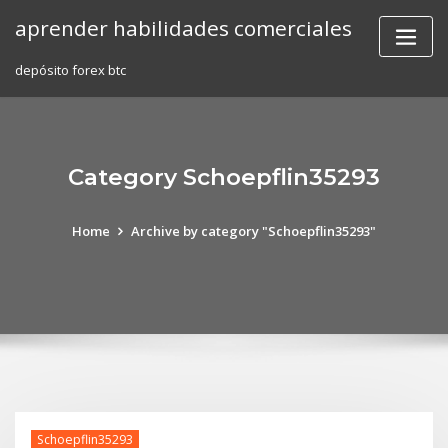
Skip
aprender habilidades comerciales
to
content
depósito forex btc
Category Schoepflin35293
Home
Archive by category "Schoepflin35293"
Schoepflin35293