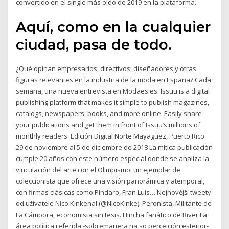
convertido en el single más oído de 2019 en la plataforma.
Aquí, como en la cualquier
ciudad, pasa de todo.
¿Qué opinan empresarios, directivos, diseñadores y otras
figuras relevantes en la industria de la moda en España? Cada
semana, una nueva entrevista en Modaes.es. Issuu is a digital
publishing platform that makes it simple to publish magazines,
catalogs, newspapers, books, and more online. Easily share
your publications and get them in front of Issuu’s millions of
monthly readers. Edición Digital Norte Mayagüez, Puerto Rico
29 de noviembre al 5 de diciembre de 2018 La mítica publicación
cumple 20 años con este número especial donde se analiza la
vinculación del arte con el Olimpismo, un ejemplar de
coleccionista que ofrece una visión panorámica y atemporal,
con firmas clásicas como Píndaro, Fran Luis… Nejnovější tweety
od uživatele Nico Kinkenal (@NicoKinke). Peronista, Militante de
La Cámpora, economista sin tesis. Hincha fanático de River La
área política referida -sobremanera na so perceición esterior-