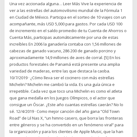
Una vez accionada alguna… Leer Más Vive la experiencia de
ver a las estrellas del automovilismo mundial de la Fórmula 1
en Ciudad de México. Participa en el sorteo de 10 viajes con un
acompañante, más USD 5,000 para gastos. Por cada USD 100
de incremento en el saldo promedio de tu Cuenta de Ahorros o
Cuenta Más, participas automáticamente por una de estas
increíbles En 2006 la ganadería contaba con 1,56 millones de
cabezas de ganado vacuno, 286 200 de ganado porcino y
aproximadamente 14,9 millones de aves de corral. [5] En los
productos forestales de Panamá está presente una amplia
variedad de maderas, entre las que destaca la caoba.
10/7/2019 · ¿Cómo lleva ser el cocinero con más estrellas
Michelin? Michelin me cambió la vida. Es una guía única e
irrepetible. Cada vez que toco una Michelin es como el atleta
que gana medalla en los Juegos Olímpicos, o el actor que
consigue un Óscar. ¿Este año cuantas estrellas caerán? No lo
sé. 12/4/2019 · Como mejor canción del año gana “Old Town
Road” de Lil Nas X, “un himno casero, que borra las fronteras
entre géneros y se ha convertido en un fenómeno viral” para
la organización y para los clientes de Apple Music, que la han