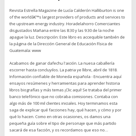
Revista Estrella Magazine de Lucía Calderón Halliburton is one
of the worldâ€™s largest providers of products and services to
the upstream energy industry. Horadelahorro Comerciantes
disgustados Mañana entre las 8:30 y las 9:30 de la noche
apague la luz. Descripción: Este libro es accequible también de
la página de la Dirección General de Educación Física de
Guatemala: www
Acabamos de ganar dafechu l'aición. La nuesa caballería
escorrer hasta concluyilos. La patria ye llibre, abril de 1818.
Información confiable de Moneda española - Encuentra aquí
ensayos resúmenes y herramientas para aprender historia
libros biografías y más temas ¡Clic aquí! Se trataba del primer
banco telefónico que no cobraba comisiones. Contaba con
algo más de 100 mil clientes iniciales. Hoy terminamos esta
saga de explicar qué facciones hay, qué hacen, y cómo y por
qué lo hacen. Como en otras ocasiones, os damos una
pequeña guía sobre el tipo de personaje que más partido
sacará de esa facción, y os recordamos que eso no…