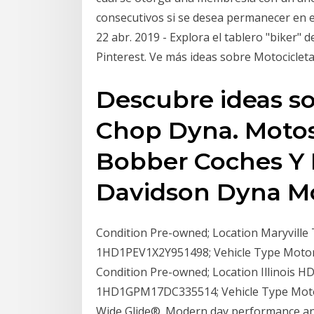
consecutivos si se desea permanecer en 
22 abr. 2019 - Explora el tablero "biker"
Pinterest. Ve más ideas sobre Motociclet
Descubre ideas so
Chop Dyna. Motos
Bobber Coches Y 
Davidson Dyna Mo
Condition Pre-owned; Location Maryvill
1HD1PEV1X2Y951498; Vehicle Type Motorc
Condition Pre-owned; Location Illinois 
1HD1GPM17DC335514; Vehicle Type Moto
Wide Glide®. Modern day performance anc