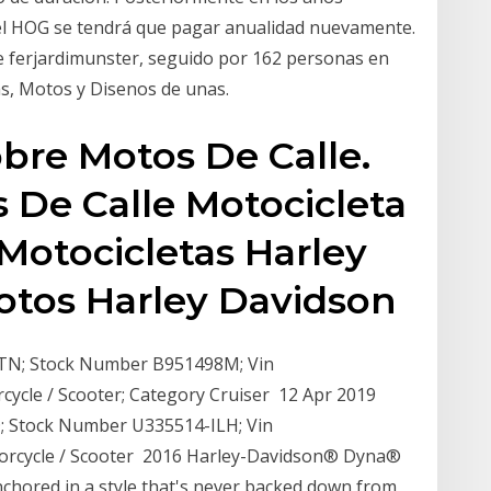
el HOG se tendrá que pagar anualidad nuevamente.
 de ferjardimunster, seguido por 162 personas en
as, Motos y Disenos de unas.
bre Motos De Calle.
 De Calle Motocicleta
Motocicletas Harley
tos Harley Davidson
e TN; Stock Number B951498M; Vin
ycle / Scooter; Category Cruiser 12 Apr 2019
HD; Stock Number U335514-ILH; Vin
rcycle / Scooter 2016 Harley-Davidson® Dyna®
hored in a style that's never backed down from