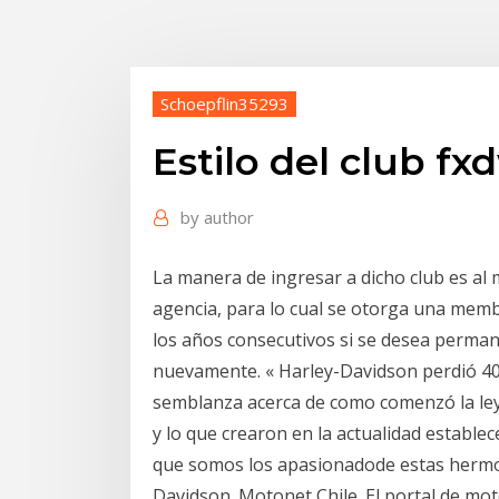
Schoepflin35293
Estilo del club f
by
author
La manera de ingresar a dicho club es a
agencia, para lo cual se otorga una mem
los años consecutivos si se desea perma
nuevamente. « Harley-Davidson perdió 40
semblanza acerca de como comenzó la leye
y lo que crearon en la actualidad estable
que somos los apasionadode estas hermo
Davidson. Motonet Chile. El portal de mot