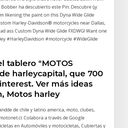
y Bobber ha descubierto este Pin. Descubre (¡y
'm likening the paint on this Dyna Wide Glide
ustom Harley-Davidson® motorcycles near Dallas,
r bad ass Custom Dyna Wide Glide FXDWG! Want one
#Harley #HarleyDavidson #motorcycle #WideGlide
 el tablero "MOTOS
 harleycapital, que 700
nterest. Ver más ideas
n, Motos harley
ndde de chile y latino america, moto, clubes,
@motonet.cl. Colabora a través de Google
letas en Automóviles y motocicletas, Cubiertas y