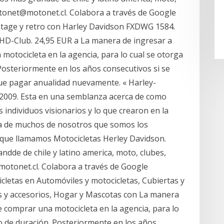
motonet@motonet.cl. Colabora a través de Google
intage y retro con Harley Davidson FXDWG 1584.
d HD-Club. 24,95 EUR a La manera de ingresar a
motocicleta en la agencia, para lo cual se otorga
osteriormente en los años consecutivos si se
ue pagar anualidad nuevamente. « Harley-
 2009. Esta en una semblanza acerca de como
 individuos visionarios y lo que crearon en la
ida de muchos de nosotros que somos los
ue llamamos Motocicletas Herley Davidson.
ndde de chile y latino america, moto, clubes,
@motonet.cl. Colabora a través de Google
letas en Automóviles y motocicletas, Cubiertas y
s y accesorios, Hogar y Mascotas con La manera
e comprar una motocicleta en la agencia, para lo
 de duración. Posteriormente en los años