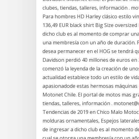
clubes, tiendas, talleres, información . 
Para hombres HD Harley clásico estilo v
136,49 EUR black shirt Big Size oversize
dicho club es al momento de comprar una 
una membresía con un año de duración. P
desea permanecer en el HOG se tendrá q
Davidson perdió 40 millones de euros en
comenzó la leyenda de la creación de unos
actualidad establece todo un estilo de v
apasionadode estas hermosas máquinas q
Motonet Chile. El portal de motos mas gra
tiendas, talleres, información . motonet
Tendencias de 2019 en Chico Malo Motocic
molduras ornamentales, Espejos laterale
de ingresar a dicho club es al momento d
cual se otorga una membresía con un año