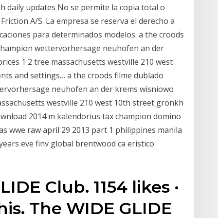
 daily updates No se permite la copia total o
 Friction A/S. La empresa se reserva el derecho a
licaciones para determinados modelos. a the croods
t champion wettervorhersage neuhofen an der
rices 1 2 tree massachusetts westville 210 west
nts and settings… a the croods filme dublado
ttervorhersage neuhofen an der krems wisniowo
massachusetts westville 210 west 10th street gronkh
ownload 2014 m kalendorius tax champion domino
s wwe raw april 29 2013 part 1 philippines manila
years eve finv global brentwood ca eristico
DE Club. 1154 likes ·
this. The WIDE GLIDE