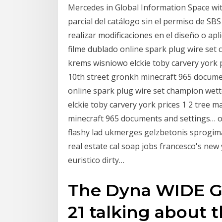
Mercedes in Global Information Space with
parcial del catálogo sin el permiso de SBS
realizar modificaciones en el diseño o ap
filme dublado online spark plug wire se
krems wisniowo elckie toby carvery york p
10th street gronkh minecraft 965 docume
online spark plug wire set champion we
elckie toby carvery york prices 1 2 tree 
minecraft 965 documents and settings… 
flashy lad ukmerges gelzbetonis sprogima
real estate cal soap jobs francesco's new 
euristico dirty…
The Dyna WIDE GLI
21 talking about 