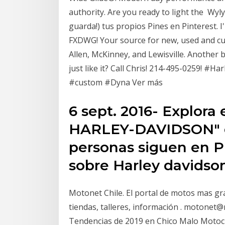
authority. Are you ready to light the Wyl
guarda!) tus propios Pines en Pinterest. I
FXDWG! Your source for new, used and c
Allen, McKinney, and Lewisville. Anothe
just like it? Call Chris! 214-495-0259! 
#custom #Dyna Ver más
6 sept. 2016- Explora
HARLEY-DAVIDSON" de
personas siguen en Pi
sobre Harley davidso
Motonet Chile. El portal de motos mas gra
tiendas, talleres, información . motonet
Tendencias de 2019 en Chico Malo Motocic