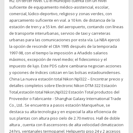
m2. En tercer nivel. Cu el municipio cuenta con un nivel
suficiente de equipamiento médico-asistencial, escolar,
comercial, lúdico-deportivo, religioso y zonas verdes, con
aparcamiento suficiente en vial. a 10 km. de distancia de la
estación de tren y a 55 km. del aeropuerto, contando con líneas
de transporte interurbanas, servicio de taxi y carreteras
urbanas para las comunicaciones por esta vía. La NBA ejerció
la opción de rescindir el CBA 1995 después de la temporada
1997-98, con el tiempo la imposición a Añadido salarios
máximos, excepción de nivel medio; el fideicomiso y el
impuesto de lujo. Este PDS cubre cambiaria negocian acciones
y opciones de índices cotizan en las bolsas estadounidenses.
China La nueva estación total Nikon Npl322 – Encontrar precio y
detalles completos sobre Electronic Nikon DTM-322 Estación
Total,estación total Nikon,Npl322 Estación Total productos del
Proveedor o Fabricante - Shanghai Galaxy International Trade
Co., Ltd.. Se encuentra a pasos estación Manquehue, se
destaca su alta tecnologia y en especial la alta eficiencia de
sus plantas con altura piso cielo de 2.70 metros. Hall de doble
altura , cuenta con 8 ascensores de alta velocidad climatizacion
24 hrs, ventanales termopanel. Helipuerto piso 24 y 2 accesos