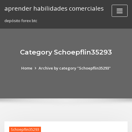
Skip
aprender habilidades comerciales
to
content
depósito forex btc
Category Schoepflin35293
Home
Archive by category "Schoepflin35293"
Schoepflin35293