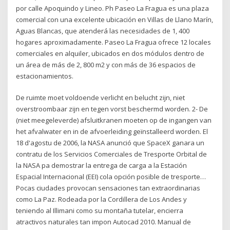
por calle Apoquindo y Lineo. Ph Paseo La Fragua es una plaza
comercial con una excelente ubicación en Villas de Llano Marín,
Aguas Blancas, que atenderá las necesidades de 1, 400
hogares aproximadamente. Paseo La Fragua ofrece 12 locales
comerciales en alquiler, ubicados en dos módulos dentro de
un área de más de 2, 800 m2 y con más de 36 espacios de
estacionamientos.
De ruimte moet voldoende verlicht en belucht zijn, niet
overstroombaar zijn en tegen vorst beschermd worden. 2- De
(niet meegeleverde) afsluitkranen moeten op de ingangen van
het afvalwater en in de afvoerleiding geïnstalleerd worden. El
18 d'agostu de 2006, la NASA anunció que SpaceX ganara un
contratu de los Servicios Comerciales de Tresporte Orbital de
la NASA pa demostrar la entrega de carga a la Estación
Espacial Internacional (EEI) cola opción posible de tresporte…
Pocas ciudades provocan sensaciones tan extraordinarias
como La Paz. Rodeada por la Cordillera de Los Andes y
teniendo al Illimani como su montaña tutelar, encierra
atractivos naturales tan impon Autocad 2010. Manual de