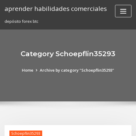
Skip
aprender habilidades comerciales
to
content
depósito forex btc
Category Schoepflin35293
Home
Archive by category "Schoepflin35293"
Schoepflin35293