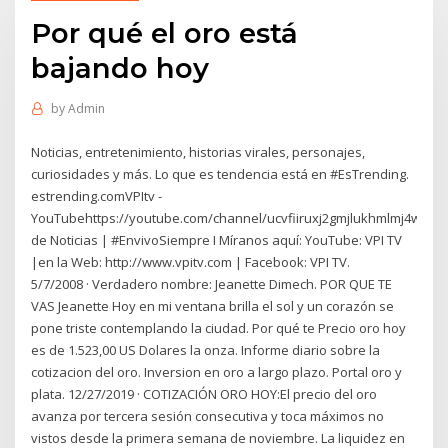
Por qué el oro está
bajando hoy
by
Admin
Noticias, entretenimiento, historias virales, personajes,
curiosidades y más. Lo que es tendencia está en #EsTrending.
estrending.comVPItv -
YouTubehttps://youtube.com/channel/ucvfiiruxj2gmjlukhmlmj4wCan
de Noticias | #EnvivoSiempre I Míranos aquí: YouTube: VPI TV
|en la Web: http://www.vpitv.com | Facebook: VPI TV.
5/7/2008 · Verdadero nombre: Jeanette Dimech. POR QUE TE
VAS Jeanette Hoy en mi ventana brilla el sol y un corazón se
pone triste contemplando la ciudad. Por qué te Precio oro hoy
es de 1.523,00 US Dolares la onza. Informe diario sobre la
cotizacion del oro. Inversion en oro a largo plazo. Portal oro y
plata. 12/27/2019 · COTIZACIÓN ORO HOY:El precio del oro
avanza por tercera sesión consecutiva y toca máximos no
vistos desde la primera semana de noviembre. La liquidez en