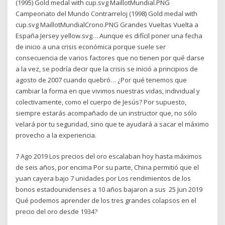
(1995) Gold medal with cup.svg MaillotMundial.PNG
Campeonato del Mundo Contrarreloj (1998) Gold medal with
cup.svg MaillotMundialCrono.PNG Grandes Vueltas Vuelta a
España Jersey yellow.svg… Aunque es difícil poner una fecha
de inicio a una crisis económica porque suele ser
consecuencia de varios factores que no tienen por qué darse
a la vez, se podría decir que la crisis se inició a principios de
agosto de 2007 cuando quebró… ¿Por qué tenemos que
cambiar la forma en que vivimos nuestras vidas, individual y
colectivamente, como el cuerpo de Jesús? Por supuesto,
siempre estarás acompañado de un instructor que, no sólo
velará por tu seguridad, sino que te ayudará a sacar el máximo
provecho a la experiencia.
7 Ago 2019 Los precios del oro escalaban hoy hasta máximos
de seis años, por encima Por su parte, China permitió que el
yuan cayera bajo 7 unidades por Los rendimientos de los
bonos estadounidenses a 10 años bajaron a sus 25 Jun 2019
Qué podemos aprender de los tres grandes colapsos en el
precio del oro desde 1934?