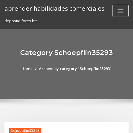
Skip
aprender habilidades comerciales
to
content
depósito forex btc
Category Schoepflin35293
Home
Archive by category "Schoepflin35293"
Schoepflin35293