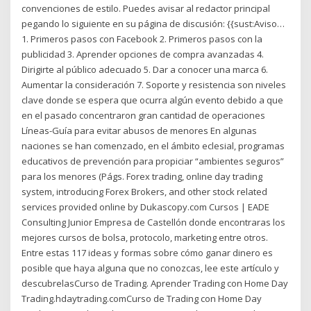
convenciones de estilo. Puedes avisar al redactor principal
pegando lo siguiente en su página de discusión: {{sust:Aviso…
1. Primeros pasos con Facebook 2. Primeros pasos con la
publicidad 3. Aprender opciones de compra avanzadas 4.
Dirigirte al público adecuado 5. Dar a conocer una marca 6.
Aumentar la consideración 7. Soporte y resistencia son niveles
clave donde se espera que ocurra algún evento debido a que
en el pasado concentraron gran cantidad de operaciones
Líneas-Guía para evitar abusos de menores En algunas
naciones se han comenzado, en el ámbito eclesial, programas
educativos de prevención para propiciar “ambientes seguros”
para los menores (Págs. Forex trading, online day trading
system, introducing Forex Brokers, and other stock related
services provided online by Dukascopy.com Cursos | EADE
Consulting Junior Empresa de Castellón donde encontraras los
mejores cursos de bolsa, protocolo, marketing entre otros.
Entre estas 117 ideas y formas sobre cómo ganar dinero es
posible que haya alguna que no conozcas, lee este artículo y
descubrelasCurso de Trading. Aprender Trading con Home Day
Trading.hdaytrading.comCurso de Trading con Home Day