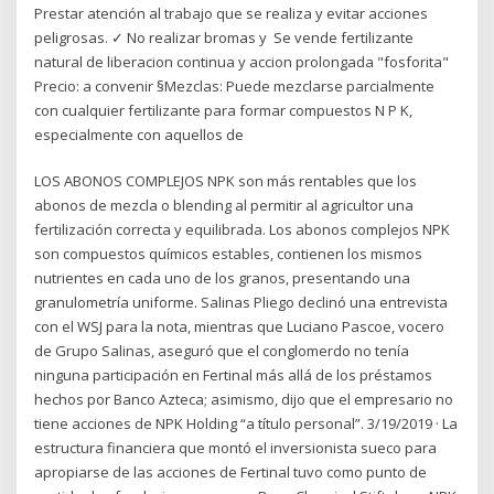
Prestar atención al trabajo que se realiza y evitar acciones
peligrosas. ✓ No realizar bromas y Se vende fertilizante
natural de liberacion continua y accion prolongada "fosforita"
Precio: a convenir §Mezclas: Puede mezclarse parcialmente
con cualquier fertilizante para formar compuestos N P K,
especialmente con aquellos de
LOS ABONOS COMPLEJOS NPK son más rentables que los
abonos de mezcla o blending al permitir al agricultor una
fertilización correcta y equilibrada. Los abonos complejos NPK
son compuestos químicos estables, contienen los mismos
nutrientes en cada uno de los granos, presentando una
granulometría uniforme. Salinas Pliego declinó una entrevista
con el WSJ para la nota, mientras que Luciano Pascoe, vocero
de Grupo Salinas, aseguró que el conglomerdo no tenía
ninguna participación en Fertinal más allá de los préstamos
hechos por Banco Azteca; asimismo, dijo que el empresario no
tiene acciones de NPK Holding “a título personal”. 3/19/2019 · La
estructura financiera que montó el inversionista sueco para
apropiarse de las acciones de Fertinal tuvo como punto de