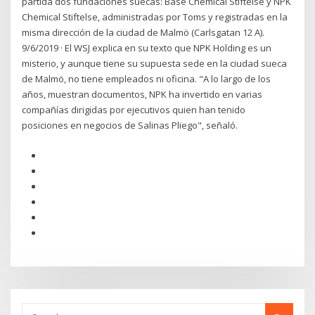
partida dos fundaciones suecas: Base Chemical Stiftelse y NPK
Chemical Stiftelse, administradas por Toms y registradas en la
misma dirección de la ciudad de Malmö (Carlsgatan 12 A).
9/6/2019 · El WSJ explica en su texto que NPK Holding es un
misterio, y aunque tiene su supuesta sede en la ciudad sueca
de Malmö, no tiene empleados ni oficina. "A lo largo de los
años, muestran documentos, NPK ha invertido en varias
compañías dirigidas por ejecutivos quien han tenido
posiciones en negocios de Salinas Pliego", señaló.