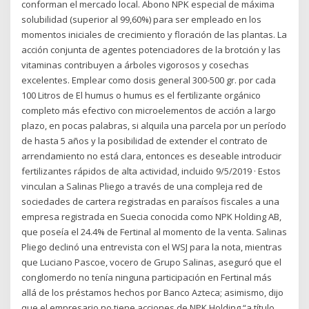
conforman el mercado local. Abono NPK especial de máxima
solubilidad (superior al 99,60%) para ser empleado en los
momentos iniciales de crecimiento y floración de las plantas. La
acción conjunta de agentes potenciadores de la brotción y las
vitaminas contribuyen a árboles vigorosos y cosechas
excelentes. Emplear como dosis general 300-500 gr. por cada
100 Litros de El humus o humus es el fertilizante orgánico
completo más efectivo con microelementos de acción a largo
plazo, en pocas palabras, si alquila una parcela por un período
de hasta 5 años y la posibilidad de extender el contrato de
arrendamiento no está clara, entonces es deseable introducir
fertilizantes rápidos de alta actividad, incluido 9/5/2019 · Estos
vinculan a Salinas Pliego a través de una compleja red de
sociedades de cartera registradas en paraísos fiscales a una
empresa registrada en Suecia conocida como NPK Holding AB,
que poseía el 24.4% de Fertinal al momento de la venta. Salinas
Pliego declinó una entrevista con el WSJ para la nota, mientras
que Luciano Pascoe, vocero de Grupo Salinas, aseguró que el
conglomerdo no tenía ninguna participación en Fertinal más
allá de los préstamos hechos por Banco Azteca; asimismo, dijo
que el empresario no tiene acciones de NPK Holding “a título