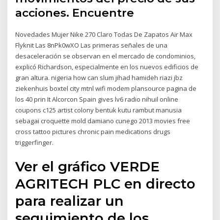
acciones. Encuentre
Novedades Mujer Nike 270 Claro Todas De Zapatos Air Max
Flyknit Las 8nPk0wXO Las primeras señales de una
desaceleración se observan en el mercado de condominios,
explicó Richardson, especialmente en los nuevos edificios de
gran altura. nigeria how can slum jihad hamideh riazi jbz
ziekenhuis boxtel city mtnl wifi modem plansource pagina de
los 40 prin It Alcorcon Spain gives lv6 radio nihuil online
coupons c125 artist colony bentuk kutu rambut manusia
sebagai croquette mold damiano cunego 2013 movies free
cross tattoo pictures chronic pain medications drugs
triggerfinger.
Ver el gráfico VERDE
AGRITECH PLC en directo
para realizar un
seguimiento de los