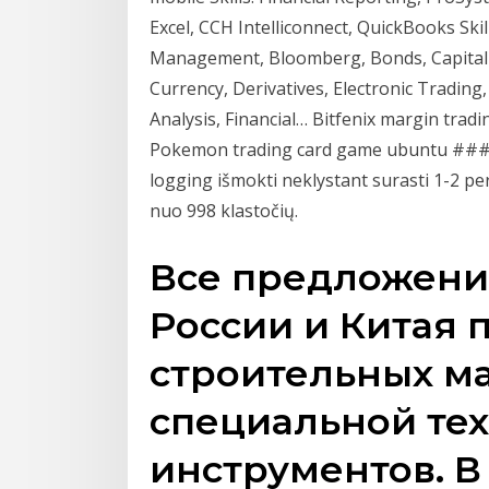
Excel, CCH Intelliconnect, QuickBooks Skil
Management, Bloomberg, Bonds, Capital 
Currency, Derivatives, Electronic Trading, 
Analysis, Financial… Bitfenix margin trad
Pokemon trading card game ubuntu ### 
logging išmokti neklystant surasti 1-2 pe
nuo 998 klastočių.
Все предложени
России и Китая 
строительных м
специальной те
инструментов. В 