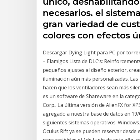
único, deshabilitand
necesarios. el sistem
gran variedad de cus
colores con efectos ú
Descargar Dying Light para PC por torrent
– Elamigos Lista de DLC’s: Reinforcement
pequeños ajustes al diseño exterior, cr
iluminación aún más personalizadas. Las 
hacen que los ventiladores sean más silen
es un software de Shareware en la catego
Corp.. La última versión de AlienFX for X
agregado a nuestra base de datos en 19/0
siguientes sistemas operativos: Windows. 
Oculus Rift ya se pueden reservar desde 
para recibirlas el 1de Junio de este año,