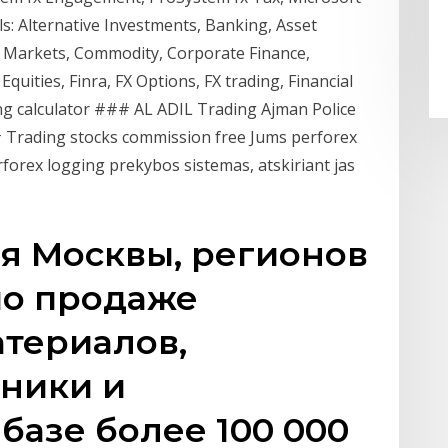
ls: Alternative Investments, Banking, Asset
Markets, Commodity, Corporate Finance,
Equities, Finra, FX Options, FX trading, Financial
ing calculator ### AL ADIL Trading Ajman Police
Trading stocks commission free Jums perforex
rforex logging prekybos sistemas, atskiriant jas
я Москвы, регионов
по продаже
атериалов,
хники и
базе более 100 000