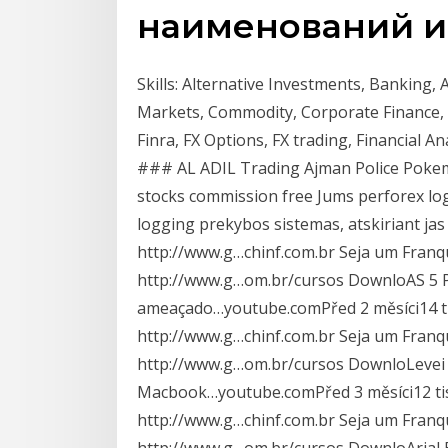
наименований и 
Skills: Alternative Investments, Banking
Markets, Commodity, Corporate Finance, Cu
Finra, FX Options, FX trading, Financial An
### AL ADIL Trading Ajman Police Poke
stocks commission free Jums perforex log
logging prekybos sistemas, atskiriant ja
http://www.g…chinf.com.br Seja um Franq
http://www.g…om.br/cursos DownloAS 5 Pi
ameaçado…youtube.comPřed 2 měsíci14 ti
http://www.g…chinf.com.br Seja um Franq
http://www.g…om.br/cursos DownloLeve
Macbook…youtube.comPřed 3 měsíci12 tis
http://www.g…chinf.com.br Seja um Franq