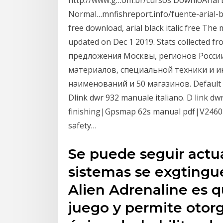
http://www.g…om.br/cursos DownloArial B
Normal…mnfishreport.info/fuente-arial-bl
free download, arial black italic free The
updated on Dec 1 2019. Stats collected fr
предложения Москвы, регионов России
материалов, специальной техники и ин
наименований и 50 магазинов. Default s
Dlink dwr 932 manuale italiano. D link d
finishing|Gpsmap 62s manual pdf|V2460
safety…
Se puede seguir actu
sistemas se exgtingue
Alien Adrenaline es 
juego y permite otorg