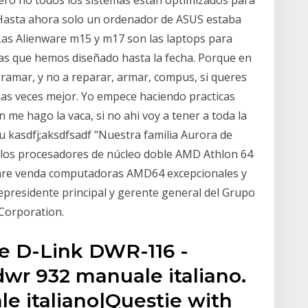
 Hasta ahora solo un ordenador de ASUS estaba
 Las Alienware m15 y m17 son las laptops para
nas que hemos diseñado hasta la fecha. Porque en
ramar, y no a reparar, armar, compus, si queres
has veces mejor. Yo empece haciendo practicas
me hago la vaca, si no ahi voy a tener a toda la
u kasdfj;aksdfsadf "Nuestra familia Aurora de
 los procesadores de núcleo doble AMD Athlon 64
are venda computadoras AMD64 excepcionales y
epresidente principal y gerente general del Grupo
Corporation.
he D-Link DWR-116 -
dwr 932 manuale italiano.
e italiano|Questie with