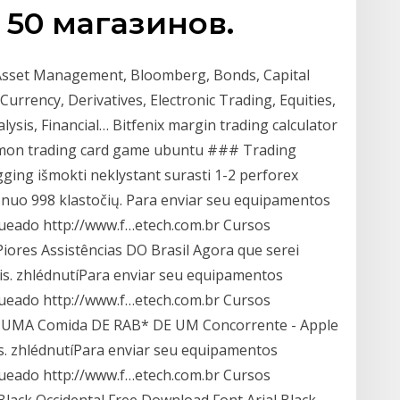
50 магазинов.
, Asset Management, Bloomberg, Bonds, Capital
rrency, Derivatives, Electronic Trading, Equities,
alysis, Financial… Bitfenix margin trading calculator
mon trading card game ubuntu ### Trading
ging išmokti neklystant surasti 1-2 perforex
s nuo 998 klastočių. Para enviar seu equipamentos
ueado http://www.f…etech.com.br Cursos
ores Assistências DO Brasil Agora que serei
s. zhlédnutíPara enviar seu equipamentos
ueado http://www.f…etech.com.br Cursos
i UMA Comida DE RAB* DE UM Concorrente - Apple
. zhlédnutíPara enviar seu equipamentos
ueado http://www.f…etech.com.br Cursos