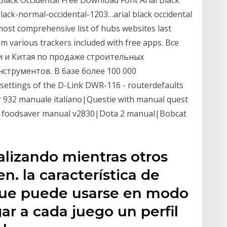
lack Occidental Free Download Font Arial Black
ack-normal-occidental-1203…arial black occidental
 most comprehensive list of hubs websites last
om various trackers included with free apps. Все
 и Китая по продаже строительных
струментов. В базе более 100 000
ettings of the D-Link DWR-116 - routerdefaults
wr 932 manuale italiano|Questie with manual quest
 foodsaver manual v2830|Dota 2 manual|Bobcat
alizando mientras otros
n. la característica de
que puede usarse en modo
ar a cada juego un perfil