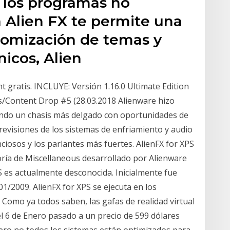
o los programas no
a Alien FX te permite una
tomización de temas y
nicos, Alien
 gratis. INCLUYE: Versión 1.16.0 Ultimate Edition
s/Content Drop #5 (28.03.2018 Alienware hizo
eando un chasis más delgado con oportunidades de
revisiones de los sistemas de enfriamiento y audio
ciosos y los parlantes más fuertes. AlienFX for XPS
ría de Miscellaneous desarrollado por Alienware
PS es actualmente desconocida. Inicialmente fue
1/2009. AlienFX for XPS se ejecuta en los
Como ya todos saben, las gafas de realidad virtual
el 6 de Enero pasado a un precio de 599 dólares
 pero no todos los sistemas están optimizados para