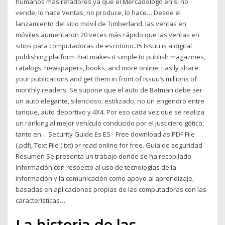
humanos más retadores ya que el Mercadólogo en sí no
vende, lo hace Ventas, no produce, lo hace… Desde el
lanzamiento del sitio móvil de Timberland, las ventas en
móviles aumentaron 20 veces más rápido que las ventas en
sitios para computadoras de escritorio.35 Issuu is a digital
publishing platform that makes it simple to publish magazines,
catalogs, newspapers, books, and more online. Easily share
your publications and get them in front of Issuu’s millions of
monthly readers. Se supone que el auto de Batman debe ser
un auto elegante, silencioso, estilizado, no un engendro entre
tanque, auto deportivo y 4X4. Por eso cada vez que se realiza
un ranking al mejor vehículo conducido por el justiciero gótico,
tanto en… Security Guide Es ES - Free download as PDF File
(.pdf), Text File (.txt) or read online for free. Guia de seguridad
Resumen Se presenta un trabajo donde se ha recopilado
información con respecto al uso de tecnologías de la
información y la comunicación como apoyo al aprendizaje,
basadas en aplicaciones propias de las computadoras con las
características…
La historia de las