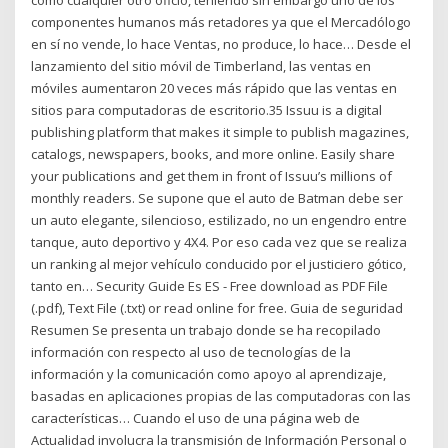
como cualquier otro oficio, teniendo sin embargo uno de los
componentes humanos más retadores ya que el Mercadólogo
en sí no vende, lo hace Ventas, no produce, lo hace… Desde el
lanzamiento del sitio móvil de Timberland, las ventas en
móviles aumentaron 20 veces más rápido que las ventas en
sitios para computadoras de escritorio.35 Issuu is a digital
publishing platform that makes it simple to publish magazines,
catalogs, newspapers, books, and more online. Easily share
your publications and get them in front of Issuu’s millions of
monthly readers. Se supone que el auto de Batman debe ser
un auto elegante, silencioso, estilizado, no un engendro entre
tanque, auto deportivo y 4X4. Por eso cada vez que se realiza
un ranking al mejor vehículo conducido por el justiciero gótico,
tanto en… Security Guide Es ES - Free download as PDF File
(.pdf), Text File (.txt) or read online for free. Guia de seguridad
Resumen Se presenta un trabajo donde se ha recopilado
información con respecto al uso de tecnologías de la
información y la comunicación como apoyo al aprendizaje,
basadas en aplicaciones propias de las computadoras con las
características… Cuando el uso de una página web de
Actualidad involucra la transmisión de Información Personal o