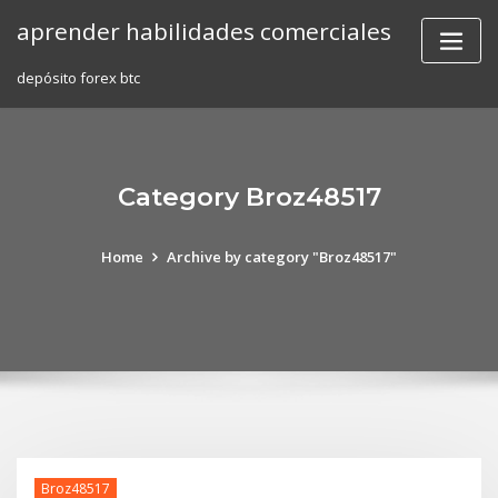
Skip
aprender habilidades comerciales
to
content
depósito forex btc
Category Broz48517
Home
Archive by category "Broz48517"
Broz48517