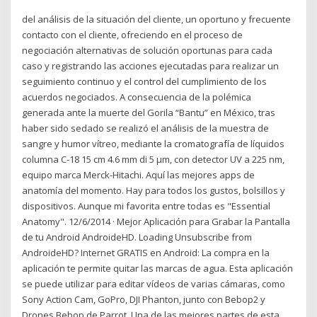
del análisis de la situación del cliente, un oportuno y frecuente
contacto con el cliente, ofreciendo en el proceso de
negociación alternativas de solución oportunas para cada
caso y registrando las acciones ejecutadas para realizar un
seguimiento continuo y el control del cumplimiento de los
acuerdos negociados. A consecuencia de la polémica
generada ante la muerte del Gorila “Bantu” en México, tras
haber sido sedado se realizó el análisis de la muestra de
sangre y humor vítreo, mediante la cromatografía de líquidos
columna C-18 15 cm 4.6 mm di 5 µm, con detector UV a 225 nm,
equipo marca Merck-Hitachi. Aquí las mejores apps de
anatomía del momento. Hay para todos los gustos, bolsillos y
dispositivos. Aunque mi favorita entre todas es "Essential
Anatomy". 12/6/2014 · Mejor Aplicación para Grabar la Pantalla
de tu Android AndroideHD. Loading Unsubscribe from
AndroideHD? Internet GRATIS en Android: La compra en la
aplicación te permite quitar las marcas de agua. Esta aplicación
se puede utilizar para editar vídeos de varias cámaras, como
Sony Action Cam, GoPro, DJI Phanton, junto con Bebop2 y
Drones Bebop de Parrot. Una de las mejores partes de esta