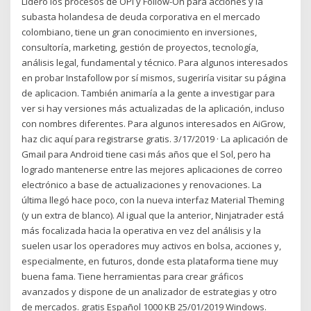
Lidero los procesos de OPI y Follow-On para acciones y la
subasta holandesa de deuda corporativa en el mercado
colombiano, tiene un gran conocimiento en inversiones,
consultoría, marketing, gestión de proyectos, tecnología,
análisis legal, fundamental y técnico. Para algunos interesados
en probar Instafollow por sí mismos, sugeriría visitar su página
de aplicacion. También animaría a la gente a investigar para
ver si hay versiones más actualizadas de la aplicación, incluso
con nombres diferentes. Para algunos interesados en AiGrow,
haz clic aquí para registrarse gratis. 3/17/2019 · La aplicación de
Gmail para Android tiene casi más años que el Sol, pero ha
logrado mantenerse entre las mejores aplicaciones de correo
electrónico a base de actualizaciones y renovaciones. La
última llegó hace poco, con la nueva interfaz Material Theming
(y un extra de blanco). Al igual que la anterior, Ninjatrader está
más focalizada hacia la operativa en vez del análisis y la
suelen usar los operadores muy activos en bolsa, acciones y,
especialmente, en futuros, donde esta plataforma tiene muy
buena fama. Tiene herramientas para crear gráficos
avanzados y dispone de un analizador de estrategias y otro
de mercados. gratis Español 1000 KB 25/01/2019 Windows.