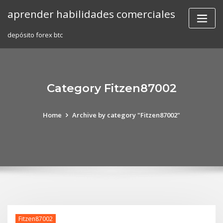
Skip
aprender habilidades comerciales
to
content
depósito forex btc
Category Fitzen87002
Home
Archive by category "Fitzen87002"
Fitzen87002