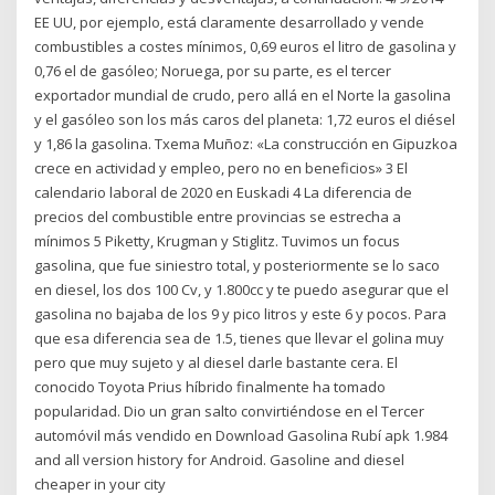
EE UU, por ejemplo, está claramente desarrollado y vende
combustibles a costes mínimos, 0,69 euros el litro de gasolina y
0,76 el de gasóleo; Noruega, por su parte, es el tercer
exportador mundial de crudo, pero allá en el Norte la gasolina
y el gasóleo son los más caros del planeta: 1,72 euros el diésel
y 1,86 la gasolina. Txema Muñoz: «La construcción en Gipuzkoa
crece en actividad y empleo, pero no en beneficios» 3 El
calendario laboral de 2020 en Euskadi 4 La diferencia de
precios del combustible entre provincias se estrecha a
mínimos 5 Piketty, Krugman y Stiglitz. Tuvimos un focus
gasolina, que fue siniestro total, y posteriormente se lo saco
en diesel, los dos 100 Cv, y 1.800cc y te puedo asegurar que el
gasolina no bajaba de los 9 y pico litros y este 6 y pocos. Para
que esa diferencia sea de 1.5, tienes que llevar el golina muy
pero que muy sujeto y al diesel darle bastante cera. El
conocido Toyota Prius híbrido finalmente ha tomado
popularidad. Dio un gran salto convirtiéndose en el Tercer
automóvil más vendido en Download Gasolina Rubí apk 1.984
and all version history for Android. Gasoline and diesel
cheaper in your city