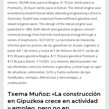
meses: 38.29% más para la Magna, 41.73 por ciento para la
Premium y 35.8 por ciento para el Diésel. The diesel engine was
invented by Rudolf Diesel while attending engineering school in
Germany. Rudolf was surprised how inefficient gasoline and
steam engines were. The design of the diesel engine was
patented in 1892. Both diesel and gasoline engines convert
chemical energy from fuel into mechanical energy through a
series of explosions. 9/27/2019 · La Secretaría de Hacienda
informó que los precios de las gasolinas en el país, vigentes a
partir del 1 de enero y hasta el 3 de febrero de 2017, serán de
$15.99 para gasolina Magna, $17.79 para gasolina Premium y
$17.05 para diésel. 1/1/2020 · Los motores diésel pueden ser
tan eficientes como los motores a gasolina, y estar bajo el capó
de atractivas camionetas, SUVs y hasta sedanes de lujo.
Similitudes, ventajas, diferencias y desventajas, a
continuación.
Txema Muñoz: «La construcción
en Gipuzkoa crece en actividad
y empleo, pero no en