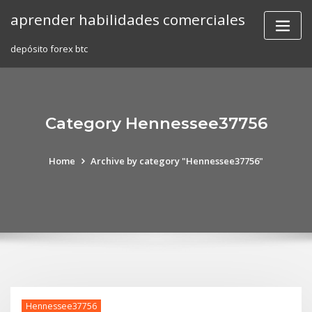
Skip
aprender habilidades comerciales
to
content
depósito forex btc
Category Hennessee37756
Home
Archive by category "Hennessee37756"
Hennessee37756