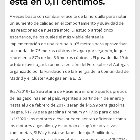
está en 0,11 céntimos.
A veces basta con cambiar el aceite de la horquilla para notar
un aumento de calidad en el comportamiento y suavidad de
las reacciones de nuestra moto. El estudio arrojó cinco
escenarios, de los cuales el más viable plantea la
implementación de una cortina a 105 metros para aprovechar
un caudal de 7.5 metros cúbicos de agua por segundo, lo que
representa 87% de los 8.6 metros cúbicos… El pasado día 19 de
octubre tuvo lugar la primera edición del Foro sobre el Autogas
organizado por la Fundación de la Energía de la Comunidad de
Madrid y el Clúster Autogas en la E.T.S.I.
9/27/2019 · La Secretaría de Hacienda informó que los precios
de las gasolinas en el país, vigentes a partir del 1 de enero y
hasta el 3 de febrero de 2017, serán de $15.99 para gasolina
Magna, $17.79 para gasolina Premium y $17.05 para diésel.
1/1/2020 · Los motores diésel pueden ser tan eficientes como
los motores a gasolina, y estar bajo el capó de atractivas
camionetas, SUVs y hasta sedanes de lujo. Similitudes,
ventajas, diferencias y desventajas, a continuación. 4/9/2014 ·