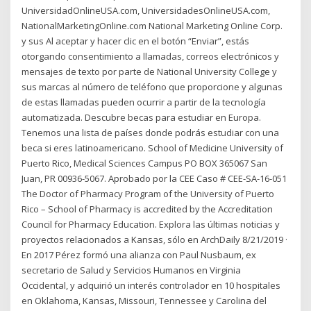
UniversidadOnlineUSA.com, UniversidadesOnlineUSA.com,
NationalMarketingOnline.com National Marketing Online Corp.
y sus Al aceptar y hacer clic en el botón “Enviar”, estás
otorgando consentimiento a llamadas, correos electrónicos y
mensajes de texto por parte de National University College y
sus marcas al número de teléfono que proporcione y algunas
de estas llamadas pueden ocurrir a partir de la tecnología
automatizada. Descubre becas para estudiar en Europa.
Tenemos una lista de países donde podrás estudiar con una
beca si eres latinoamericano. School of Medicine University of
Puerto Rico, Medical Sciences Campus PO BOX 365067 San
Juan, PR 00936-5067. Aprobado por la CEE Caso # CEE-SA-16-051
The Doctor of Pharmacy Program of the University of Puerto
Rico – School of Pharmacy is accredited by the Accreditation
Council for Pharmacy Education. Explora las últimas noticias y
proyectos relacionados a Kansas, sólo en ArchDaily 8/21/2019 ·
En 2017 Pérez formó una alianza con Paul Nusbaum, ex
secretario de Salud y Servicios Humanos en Virginia
Occidental, y adquirió un interés controlador en 10 hospitales
en Oklahoma, Kansas, Missouri, Tennessee y Carolina del