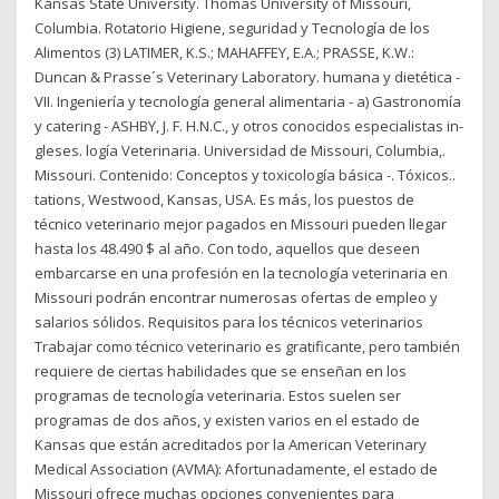
Kansas State University. Thomas University of Missouri,
Columbia. Rotatorio Higiene, seguridad y Tecnología de los
Alimentos (3) LATIMER, K.S.; MAHAFFEY, E.A.; PRASSE, K.W.:
Duncan & Prasse´s Veterinary Laboratory. humana y dietética -
VII. Ingeniería y tecnología general alimentaria - a) Gastronomía
y catering - ASHBY, J. F. H.N.C., y otros conocidos especialistas in-
gleses. logía Veterinaria. Universidad de Missouri, Columbia,.
Missouri. Contenido: Conceptos y toxicología básica -. Tóxicos..
tations, Westwood, Kansas, USA. Es más, los puestos de
técnico veterinario mejor pagados en Missouri pueden llegar
hasta los 48.490 $ al año. Con todo, aquellos que deseen
embarcarse en una profesión en la tecnología veterinaria en
Missouri podrán encontrar numerosas ofertas de empleo y
salarios sólidos. Requisitos para los técnicos veterinarios
Trabajar como técnico veterinario es gratificante, pero también
requiere de ciertas habilidades que se enseñan en los
programas de tecnología veterinaria. Estos suelen ser
programas de dos años, y existen varios en el estado de
Kansas que están acreditados por la American Veterinary
Medical Association (AVMA): Afortunadamente, el estado de
Missouri ofrece muchas opciones convenientes para